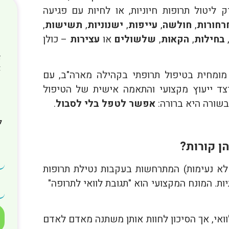
 ליטול תרופות חיוניות, או לחיות עם פגיעה
רחורות
,
חולשה
,
עייפות
,
ישנוניות
,
תשישות
,
,
בחילות
,
הקאות
,
שלשולים
או
עצירות
– כולן
ד
מומחית בטיפול תרופתי בקהילה מארה"ב, עם
י יום כיצד ייעוץ מקצועי והתאמה אישית של הטיפול
בשורה היא ברורה:
אפשר לטפל בלי לסבול
.
ל
ן קורות?
ו לא נעימות) המתרחשות בעקבות נטילת תרופות
יות. המונח המקצועי הוא "תגובת לוואי לתרופה"
ואי, אך הסיכון לחוות אותן משתנה מאדם לאדם