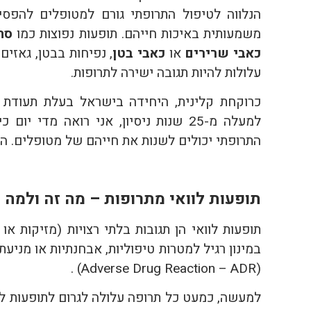
הנלווה לטיפול התרופתי גורם למטופלים להפסיק
משמעותית באיכות חייהם. תופעות נפוצות כמו
סח
כאבי שרירים
או
כאבי בטן
, נפיחות בבטן, גאזים
עלולות להיות תגובה ישירה לתרופות.
כרוקחת קלינית, היחידה בישראל בעלת תעודת 
למעלה מ-25 שנות ניסיון, אני רואה מד
התרופתי יכולים לשנות את חייהם של מטופלים. ה
תופעות לוואי מתרופות – מה זה ולמה ה
תופעות לוואי הן תגובות בלתי רצויות (מזיקות א
במינון רגיל למטרות טיפוליות, אבחנתיות או מניעת
(Adverse Drug Reaction – ADR) .
למעשה, כמעט כל תרופה עלולה לגרום לתופעות לו