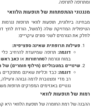
ומתרופה לתרופה.
מנגנוני ההתפתחות של תופעות הלוואי
מבחינה ביולוגית, תופעות לוואי תרופות נגרמ
הטיפולית המדויקת שלה (למשל, הורדת לחץ דם),
לחלק את הגורמים לשני סוגים עיקריים:
פעילות תרופתית שאינה ספציפית:
דוגמה:
תרופה שמיועדת להרחיב כלי ד
במוח וגורמת ל
סחרחורות
או
כאב ראש
.
שינויים במטבוליזם (חילוף חומרים) של ה
דוגמה:
כבד וכליות שאינם מתפקדים במ
רב מדי ומצטברת לרמה גבוהה ורעילה, 
גנטיים באנזימים המפרקים תרופות משפ
רמות של תופעות לוואי
ההבנה של רמת החומרה של תופעת הלוואי היא קר