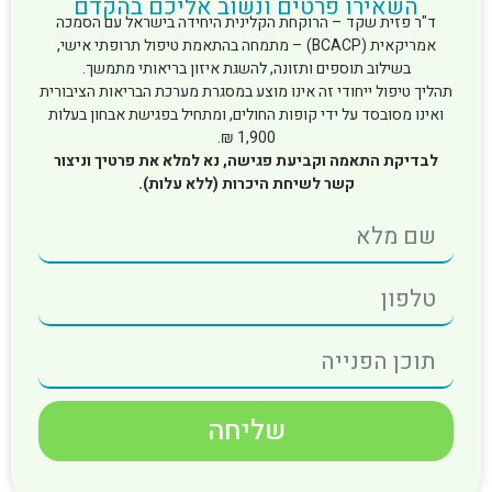
השאירו פרטים ונשוב אליכם בהקדם
ד"ר פזית שקד – הרוקחת הקלינית היחידה בישראל עם הסמכה
אמריקאית (BCACP) – מתמחה בהתאמת טיפול תרופתי אישי,
בשילוב תוספים ותזונה, להשגת איזון בריאותי מתמשך.
תהליך טיפול ייחודי זה אינו מוצע במסגרת מערכת הבריאות הציבורית
ואינו מסובסד על ידי קופות החולים, ומתחיל בפגישת אבחון בעלות
1,900 ₪.
לבדיקת התאמה וקביעת פגישה, נא למלא את פרטיך וניצור
קשר לשיחת היכרות (ללא עלות).
שליחה